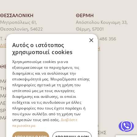
ΘΕΣΣΑΛΟΝΙΚΗ
ΘΕΡΜΗ
Μητροπόλεως 61,
Απόστολου Κουγιαμη 33,
Θεσσαλονίκη, 54622
Θέρμη, 57001
Τ.
+30 2314 071 189
Τ.
+30 2310 486 356
×
Αυτός ο ιστότοπος
ΔΙΕΥΘΥΝΣΗ
ΔΙΕΥΘΥΝΣΗ
χρησιμοποιεί cookies
Χρησιμοποιούμε cookies για να
ΘΕΡΑΠΕΙΕΣ
εξατομικεύσουμε το περιεχόμενο, τις
διαφημίσεις και να αναλύσουμε την
επισκεψιμότητά μας. Μοιραζόμαστε επίσης
MASSAGE 4 ΧΕΡΙΑ
πληροφορίες σχετικά με τη χρήση του
THAI MASSAGE
ιστότοπού μας με τους συνεργάτες
MASSAGE ΑΡΩΜΑΤΟ-ΘΕΡΑΠΕΙΑΣ
διαφήμισης και ανάλυσης, οι οποίοι
ΛΕΜΦΙΚΟ ΜΑΣΑΖ ΑΠΟΤΟΞΙΝΩΣΗΣ
ενδέχεται να τις συνδυάσουν με άλλες
πληροφορίες που τους έχετε παράσχει ή
SPORTS MASSAGE
που έχουν συλλέξει από τη χρήση των
MASSAGE ΚΥΤΤΑΡΙΤΙΔΑΣ
υπηρεσιών τους από εσάς.
Διαβάστε
COPYRIGHT © 2026 Melispa
περισσότερα
ΠΟΛΙΤΙΚΗ ΕΠΙΣΤΡΟΦΗΣ/ΑΚΥΡΩΣΗΣ